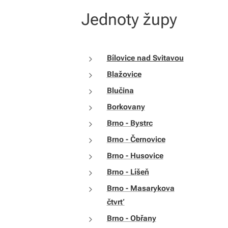
Jednoty župy
Bílovice nad Svitavou
Blažovice
Blučina
Borkovany
Brno - Bystrc
Brno - Černovice
Brno - Husovice
Brno - Líšeň
Brno - Masarykova
čtvrť
Brno - Obřany