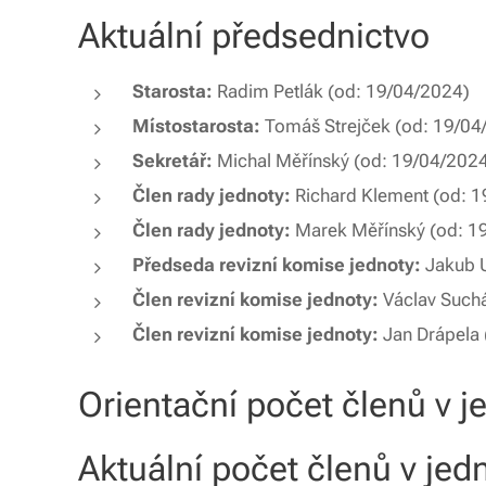
Aktuální předsednictvo
Starosta:
Radim Petlák
(od: 19/04/2024)
Místostarosta:
Tomáš Strejček
(od: 19/04
Sekretář:
Michal Měřínský
(od: 19/04/202
Člen rady jednoty:
Richard Klement
(od: 
Člen rady jednoty:
Marek Měřínský
(od: 1
Předseda revizní komise jednoty:
Jakub 
Člen revizní komise jednoty:
Václav Such
Člen revizní komise jednoty:
Jan Drápela
Orientační počet členů v 
Aktuální počet členů v jed