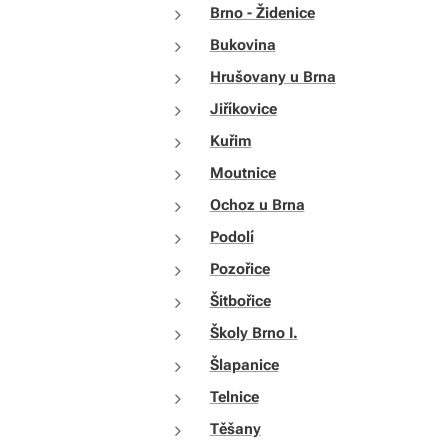
Brno - Židenice
Bukovina
Hrušovany u Brna
Jiříkovice
Kuřim
Moutnice
Ochoz u Brna
Podolí
Pozořice
Šitbořice
Školy Brno I.
Šlapanice
Telnice
Těšany