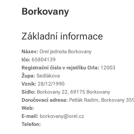
Borkovany
Základní informace
Název:
Orel jednota Borkovany
Ičo:
65804139
Registrační číslo v rejstříku Orla:
12003
Župa:
Sedlákova
Vznik:
28/12/1990
Sídlo:
Borkovany 22, 69175 Borkovany
Doručovací adresa:
Petlák Radim, Borkovany 35
Web:
E-mail:
borkovany@orel.cz
Telefon: