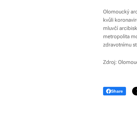
Olomoucký arci
kvůli koronavi
mluvčí arcibis
metropolita mo
zdravotnímu st
Zdroj: Olomou
Share