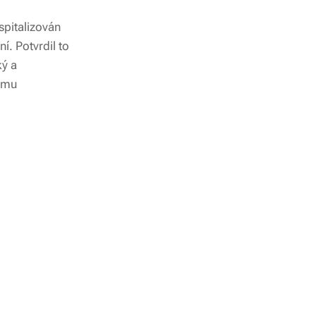
spitalizován
. Potvrdil to
ký a
nému