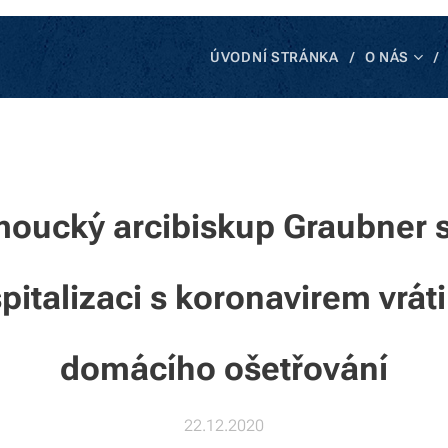
ÚVODNÍ STRÁNKA
O NÁS
oucký arcibiskup Graubner 
pitalizaci s koronavirem vráti
domácího ošetřování
22.12.2020