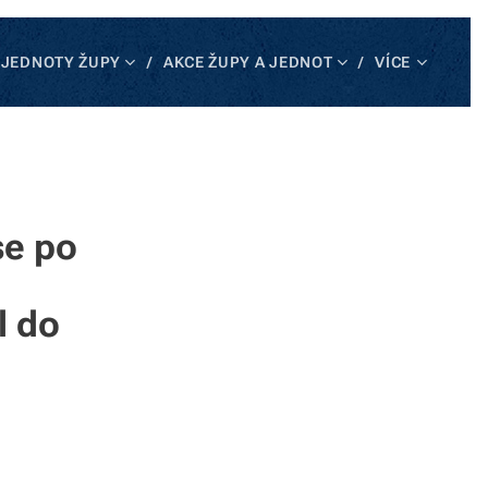
JEDNOTY ŽUPY
AKCE ŽUPY A JEDNOT
VÍCE
se po
l do