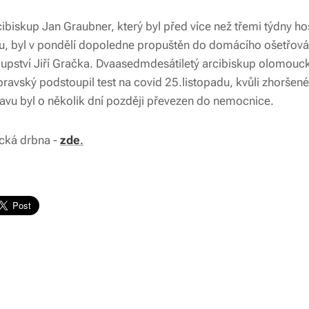
biskup Jan Graubner, který byl před více než třemi týdny ho
ru, byl v pondělí dopoledne propuštěn do domácího ošetřování
kupství Jiří Gračka. Dvaasedmdesátiletý arcibiskup olomouc
ravský podstoupil test na covid 25.listopadu, kvůli zhorše
avu byl o několik dní později převezen do nemocnice.
cká drbna -
zde
.