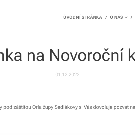
ÚVODNÍ STRÁNKA
O NÁS
ka na Novoroční 
01.12.2022
y pod záštitou Orla župy Sedlákovy si Vás dovoluje pozvat n