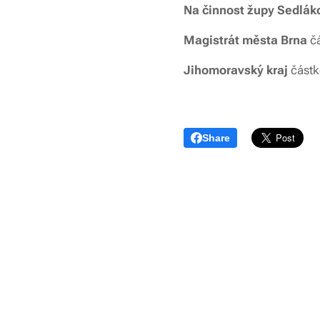
Na činnost župy Sedláko
Magistrát města Brna
č
Jihomoravský kraj
část
Share