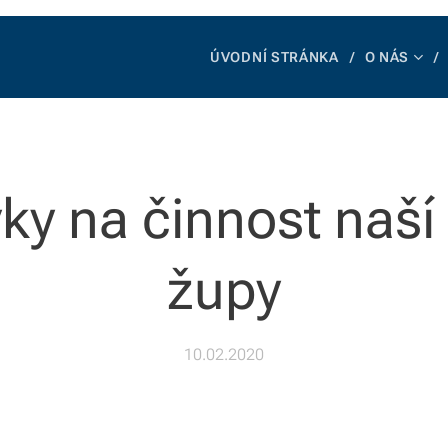
ÚVODNÍ STRÁNKA
O NÁS
ky na činnost naší
župy
10.02.2020