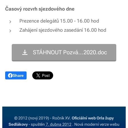
Časový rozvrh sjezdového dne
Prezence delegátů 15.00 - 16.00 hod
Zahájení sjezdového zasedání 16.00 hod
STÁHNOUT Pozvá...2020.doc
Share
© 2012 (nový 2019) - Ročník XV.
Oficiální web Orla župy
Sedlákovy
- spuštěn
7. dubna 2012
. Nová moderní verze webu