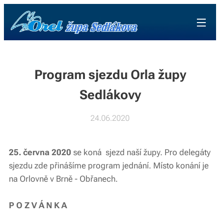
Program sjezdu Orla župy
Sedlákovy
24.06.2020
25. června 2020
se koná sjezd naší župy. Pro delegáty
sjezdu zde přinášíme program jednání. Místo konání je
na Orlovně v Brně - Obřanech.
P O Z V Á N K A