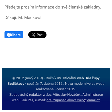
Předejte prosím informace do své členské základny.
Děkuji. M. Macková
Share
© 2012 (nový 2019) - Ročník XV.
Oficiální web Orla župy
Sedlákovy
- spuštěn
7. dubna 2012
. Nová moderní verze webu
realizována - červen 2019.
Zodpovědný redaktor webu: Vítězslav Nováček. Administrace
webu: Jiří Peš, e-mail:
orel.zupasedlakova.web@email.cz