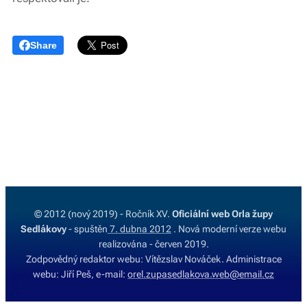
Share
© 2012 (nový 2019) - Ročník XV.
Oficiální web Orla župy
Sedlákovy
- spuštěn
7. dubna 2012
. Nová moderní verze webu
realizována - červen 2019.
Zodpovědný redaktor webu: Vítězslav Nováček. Administrace
webu: Jiří Peš, e-mail:
orel.zupasedlakova.web@email.cz