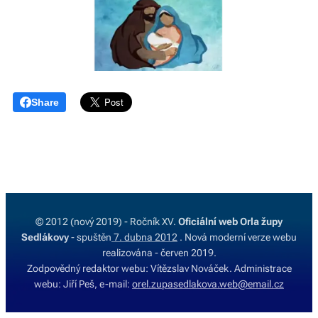
Share
© 2012 (nový 2019) - Ročník XV.
Oficiální web Orla župy
Sedlákovy
- spuštěn
7. dubna 2012
. Nová moderní verze webu
realizována - červen 2019.
Zodpovědný redaktor webu: Vítězslav Nováček. Administrace
webu: Jiří Peš, e-mail:
orel.zupasedlakova.web@email.cz