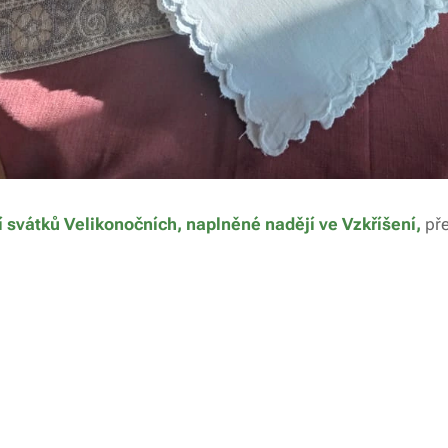
í svátků Velikonočních, naplněné nadějí ve Vzkříšení,
př