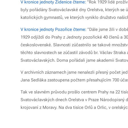
V kronice jednoty Židenice čteme:
"Rok 1929 lidé prožív
byly pořádány Svatováclavské dny Orelstva, kterých se ú
katolických gymnastů, ve kterých vyniklo družstvo našich
V kronice jednoty Pozořice čteme:
"Dále jsme žili v době
1929 odjíždí do Prahy z Jednoty pozořické 40 členů a 3
československé. Slavnosti zúčastnilo se takové množství
těchto slavnostech se zúčastil závodů br. Václav Strak
Svatováclavských. Doma pořádali jsme akademii Svatovác
V archivních záznamech jsme nenalezli přesný počet jedn
Jana Sedláka zastoupena počtem přesahujícím 700 účas
Tak ve slavném průvodu prošlo centrem Prahy na 22 tisí
Svatováclavských dnech Orelstva v Praze Národopisný de
krojovaní z Moravy. Na dva tisíce Orlů a Orlic, v orelsk