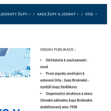
JEDNOTY ŽUPY
AKCE ŽUPY A JEDNOT
VÍCE
OBSAH PUBLIKACE :
Od historie k současnosti -
úvod
První signály směřující k
ustavení Orla - župy Brněnské -
nynější župy Sedlákovy
Organizační struktura a stavy
členské základny župy Brněnské,
stabilizovaný stav 1930