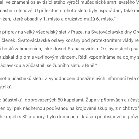
ali ve znamení oslav tisíciletého výročí mučednické smrti svatého V
častnili členové. U příležitosti tohoto sletu byly uspořádány také 
 žen, které obsadily 1. místo a družstvo mužů 6. místo."
 příprav na velký všeorelský slet v Praze, na Svatováclavské dny Or
0 členek. Svatováclavské oslavy konány pod protektorátem vlády re
 hostů zahraničních, jaké dosud Praha neviděla. O slavnostech psal 
a a získal diplom s vavřínovým věncem. Rádi vzpomínáme na dojmy 
lavskou a zúčastnili se župního sletu v Brně."
ot a účastníků sletu. Z vyhodnocení dosažitelných informací byla o
tníků.
c účastníků, doprovázených 50 kapelami. Župa v přípravách a účast
n byl pak nádhernou podívanou na krojované skupiny, z nichž tvoři
ých krojích s 80 prapory, bylo dominantní krásou pětitisícového prův