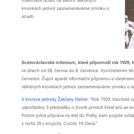
maximální účasti na sletu.V některých
kronikách jednot zaznamenáváme zmínku o
účasti.
Svatováclavské milenium, které připomněl rok 1929, 
ve dnech od 28. června do 8. července. Vyvrcholením tě
července. Župní aparát informační přípravou a všestran
některých kronikách jednot zaznamenáváme zmínku o úč
V kronice jednoty Žatčany čteme:
"Rok 1929, tisícileté 
uspořádány 3 přednášky o životě prvních křesťanů se svět
Potom pilná příprava na slet do Prahy, kam pojede zvlášt
z nichž 20 v krojích). Cvičilo 19 členů."