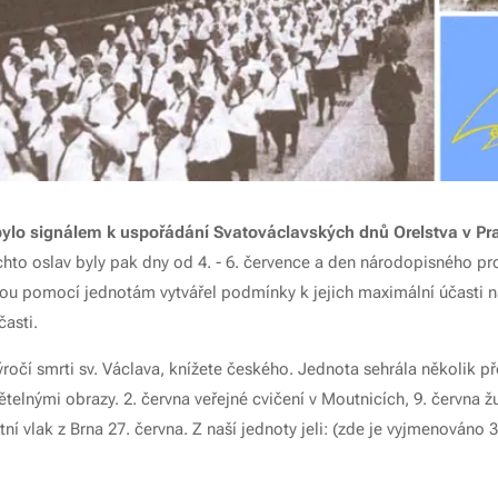
bylo signálem k uspořádání Svatováclavských dnů Orelstva v Pr
chto oslav byly pak dny od 4. - 6. července a den národopisného p
nou pomocí jednotám vytvářel podmínky k jejich maximální účasti na
asti.
výročí smrti sv. Václava, knížete českého. Jednota sehrála několik p
elnými obrazy. 2. června veřejné cvičení v Moutnicích, 9. června žu
ní vlak z Brna 27. června. Z naší jednoty jeli: (zde je vyjmenováno 