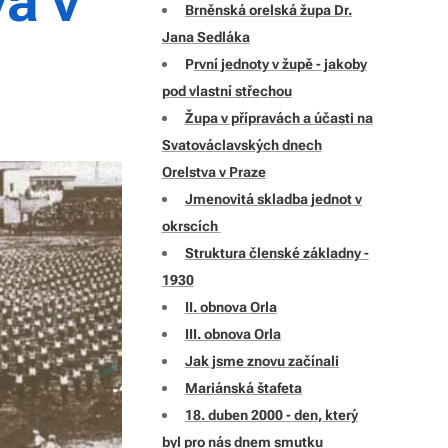
a v
Brněnská orelská župa Dr.
Jana Sedláka
P
rvní jednoty v župě - jakoby
pod vlastní střechou
Župa v přípravách a účasti na
Svatováclavských dnech
Orelstva v Praze
Jmenovitá skladba jednot v
okrscích
Struktura členské základny -
1930
II. obnova Orla
III. obnova Orla
Jak jsme znovu začínali
Mariánská štafeta
18. duben 2000 - den, který
byl pro nás dnem smutku