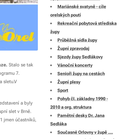
Mariánské svatyně - cíle
orelských poutí
Rekreační pobytová střediska
župy
Průběžná sídla župy
Župní zpravodaj
Sjezdy župy Sedlákovy
aze.
Stalo se tak
Vánoční koncerty
rogramu 7.
Senioři župy na cestách
 sletu.V
Župní plesy
Sport
Pohyb čl. základny 1990 -
ředstavení a byly
2010 a org. struktura
pní slet v Brně.
Pamětní desky Dr. Jana
31 jmen účastníků,
Sedláka
Současné Orlovny v župě ....