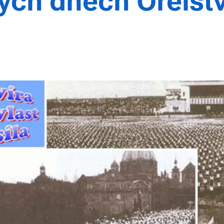
ých dnech Orelstv