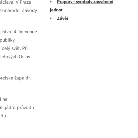
Prapory - symboly zasvěcení
áclava. V Praze
jednot
mezinárodní Závody
Závěr
elstva. 4. července
publiky
celý svět. Při
sletových Oslav
relská župa dr.
i na
li jádro průvodu
odu.