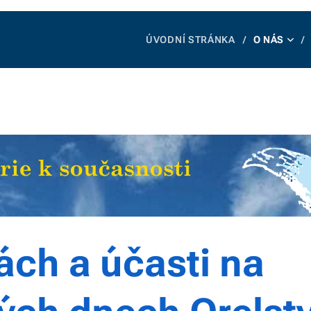
ÚVODNÍ STRÁNKA
O NÁS
ách a účasti na