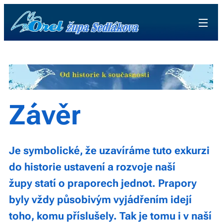
Závěr
Je symbolické, že uzavíráme tuto exkurzi
do historie ustavení a rozvoje naší
župy statí o praporech jednot. Prapory
byly vždy působivým vyjádřením idejí
toho, komu příslušely. Tak je tomu i v naší