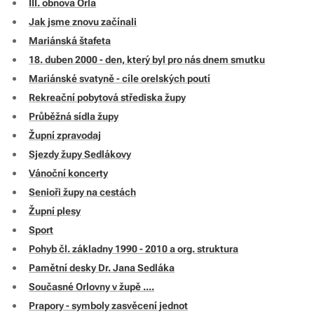
III. obnova Orla
Jak jsme znovu začínali
Mariánská štafeta
18. duben 2000 - den, který byl pro nás dnem smutku
Mariánské svatyně - cíle orelských poutí
Rekreační pobytová střediska župy
Průběžná sídla župy
Župní zpravodaj
Sjezdy župy Sedlákovy
Vánoční koncerty
Senioři župy na cestách
Župní plesy
Sport
Pohyb čl. základny 1990 - 2010 a org. struktura
Pamětní desky Dr. Jana Sedláka
Současné Orlovny v župě ....
Prapory - symboly zasvěcení jednot