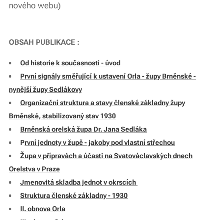
nového webu)
OBSAH PUBLIKACE :
Od historie k současnosti - úvod
První signály směřující k ustavení Orla - župy Brněnské -
nynější župy Sedlákovy
Organizační struktura a stavy členské základny župy
Brněnské, stabilizovaný stav 1930
Brněnská orelská župa Dr. Jana Sedláka
P
rvní jednoty v župě - jakoby pod vlastní střechou
Župa v přípravách a účasti na Svatováclavských dnech
Orelstva v Praze
Jmenovitá skladba jednot v okrscích
Struktura členské základny - 1930
II. obnova Orla